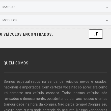
MARCAS
MODELOS
Toggle 
0 VEÍCULOS ENCONTRADOS.
QUEM SOMOS
Somos especializados na venda de veículos novos e usados,
nacionais e importados. Com certeza você não só apreciará como
irá comprar seu veículo conosco. Todos nossos veículos são
revisados criteriosamente, possibilitando dar aos nossos clientes
tranquilidade na hora da compra. Não perca tempo! Compre seu
veículo com quem mais entende do assunto. Nossos vendedores