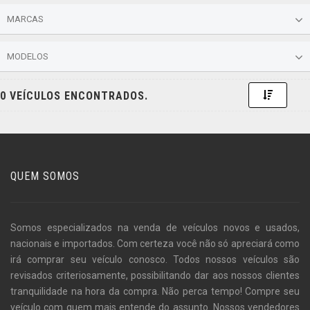
MARCAS
MODELOS
Toggle 
0 VEÍCULOS ENCONTRADOS.
QUEM SOMOS
Somos especializados na venda de veículos novos e usados,
nacionais e importados. Com certeza você não só apreciará como
irá comprar seu veículo conosco. Todos nossos veículos são
revisados criteriosamente, possibilitando dar aos nossos clientes
tranquilidade na hora da compra. Não perca tempo! Compre seu
veículo com quem mais entende do assunto. Nossos vendedores