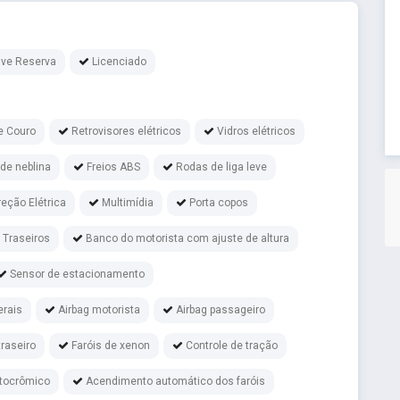
ve Reserva
Licenciado
e Couro
Retrovisores elétricos
Vidros elétricos
 de neblina
Freios ABS
Rodas de liga leve
reção Elétrica
Multimídia
Porta copos
s Traseiros
Banco do motorista com ajuste de altura
Sensor de estacionamento
erais
Airbag motorista
Airbag passageiro
raseiro
Faróis de xenon
Controle de tração
otocrômico
Acendimento automático dos faróis