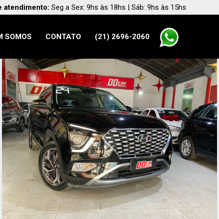
e atendimento:
Seg a Sex: 9hs às 18hs | Sáb: 9hs às 15hs
M SOMOS
CONTATO
(21) 2696-2060