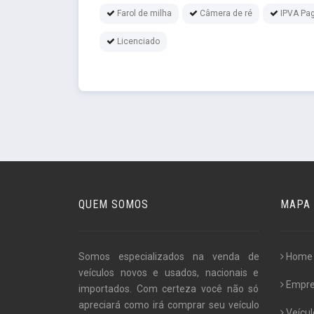
Farol de milha
Câmera de ré
IPVA Pa
Licenciado
QUEM SOMOS
MAPA 
Somos especializados na venda de
Home
veículos novos e usados, nacionais e
Empr
importados. Com certeza você não só
apreciará como irá comprar seu veículo
Veícul