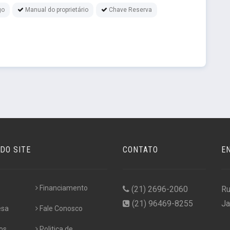
go
Manual do proprietário
Chave Reserva
DO SITE
CONTATO
E
Financiamento
(21) 2696-2060
Ru
(21) 96469-8255
Ja
esa
Fale Conosco
os
Politica de